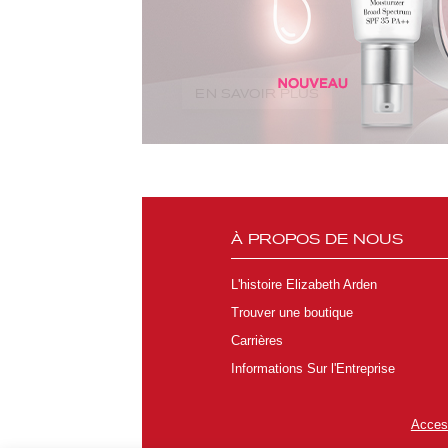
EN SAVOIR PLUS
À PROPOS DE NOUS
L'histoire Elizabeth Arden
Trouver une boutique
Carrières
Informations Sur l'Entreprise
Access