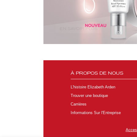
EN SAVOIR PLUS
À PROPOS DE NOUS
L'histoire Elizabeth Arden
Trouver une boutique
Carrières
Informations Sur l'Entreprise
Access